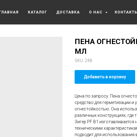
ГЛАВНАЯ
КАТАЛОГ
ДОСТАВКА
О НАС
КОНТАКТ
ПЕНА ОГНЕСТОЙК
МЛ
SKU:
248
Добавить в корзину
Цена по запросу. Пена огнест
средство для герметизации и 
огнестойкостью. Она использу
различных конструкциях, где 
Зигер PF В1 изготавливается
техническими характеристикам
подходит для использования в