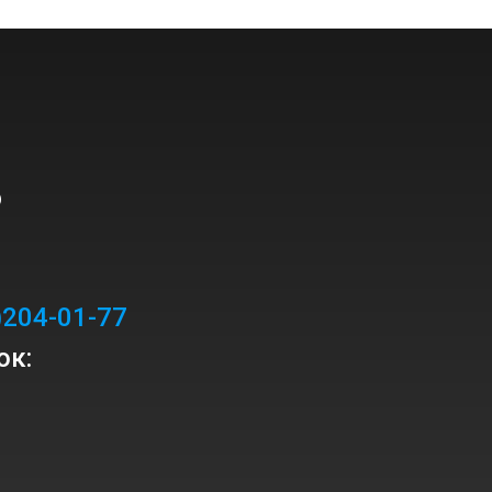
?
)204-01-77
ок: