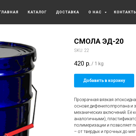
ГЛАВНАЯ
КАТАЛОГ
ДОСТАВКА
О НАС
КОНТАКТ
СМОЛА ЭД-20
SKU:
22
420
р.
/
1 kg
Добавить в корзину
Прозрачная вязкая эпоксидна
основе дифенилолпропана и э
механических включений. Её 
аналогичными), пластификато
полимеризации и позволяет п
– от твердых и прочных до мяг